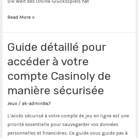
Die Welt des Online-Glücksspiels hat
Read More »
Guide détaillé pour
Guide
détaillé
accéder à votre
pour
accéder
compte Casinoly de
à
manière sécurisée
votre
compte
Jeux
/
ak-admin9a7
Casinoly
de
L’accès sécurisé à votre compte de jeu en ligne est une
manière
priorité essentielle pour sauvegarder vos données
sécurisée
personnelles et financières. Ce guide vous guide pas à