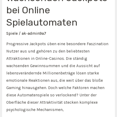
wachsenden
bei Online
Jackpots
Spielautomaten
bei
Online
Spiele
/
ak-admin9a7
Spielautomaten
Progressive Jackpots üben eine besondere Faszination
Nutzer aus und gehören zu den beliebtesten
Attraktionen in Online-Casinos. Die ständig
wachsenden Gewinnsummen und die Aussicht auf
lebensverändernde Millionenbeträge lösen starke
emotionale Reaktionen aus, die weit über das bloße
Gaming hinausgehen. Doch welche Faktoren machen
diese Automatenspiele so verlockend? Unter der
Oberfläche dieser Attraktivität stecken komplexe
psychologische Mechanismen,