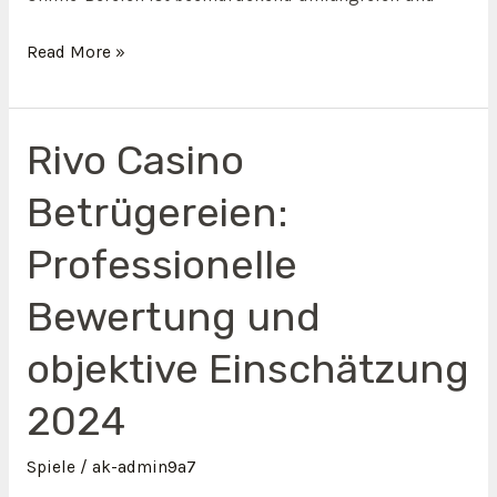
Read More »
Rivo Casino
Rivo
Casino
Betrügereien:
Betrügereien:
Professionelle
Professionelle
Bewertung
Bewertung und
und
objektive
objektive Einschätzung
Einschätzung
2024
2024
Spiele
/
ak-admin9a7