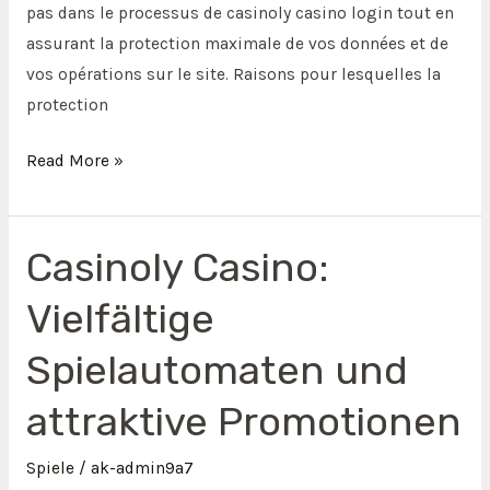
pas dans le processus de casinoly casino login tout en
assurant la protection maximale de vos données et de
vos opérations sur le site. Raisons pour lesquelles la
protection
Read More »
Casinoly Casino:
Casinoly
Casino:
Vielfältige
Vielfältige
Spielautomaten
Spielautomaten und
und
attraktive Promotionen
attraktive
Promotionen
Spiele
/
ak-admin9a7