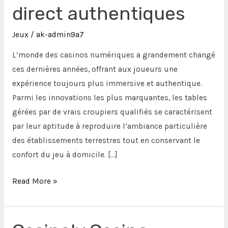
direct authentiques
avec
des
Jeux
/
ak-admin9a7
croupiers
en
L’monde des casinos numériques a grandement changé
direct
ces dernières années, offrant aux joueurs une
authentiques
expérience toujours plus immersive et authentique.
Parmi les innovations les plus marquantes, les tables
gérées par de vrais croupiers qualifiés se caractérisent
par leur aptitude à reproduire l’ambiance particulière
des établissements terrestres tout en conservant le
confort du jeu à domicile. […]
Read More »
Casinoly